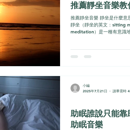
推薦靜坐音樂教
推薦靜坐音樂 靜坐是什麼意思
靜坐（靜坐的英文：sitting medi
meditation）是一種有
體感受上的練習，不強求清
到當下」。研究顯示，僅...
小編
2025年7月21日
讀畢需時 4
身心靈
助眠誰說只能靠
助眠音樂