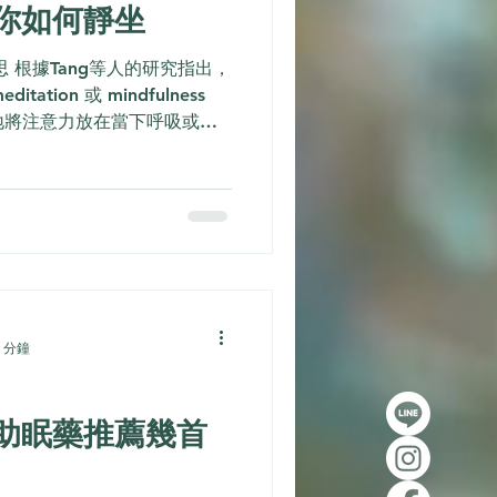
你如何靜坐
 根據Tang等人的研究指出，
tation 或 mindfulness
意識地將注意力放在當下呼吸或身
空思緒，而是「覺察」並「回
 分鐘
助眠藥推薦幾首