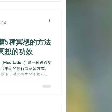
 六種生活壓力你中了幾種 工
 分鐘
薦5種冥想的方法
冥想的功效
Meditation）是一種透過集
身心平衡的修行或練習方式。
於當下，減少外界的干擾和內
康、情緒穩定以及專注力。冥
放鬆」。例如，閉上眼睛，專