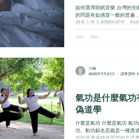
如何選擇助眠音樂 台灣的失
的問題有如感冒一般的普遍
越多人投入相關的研究，助
的選項，今天要來跟大家分
樂。 有什麼方式可以助眠...
小編
2025年7月21日
讀畢需時 3
科學
氣功是什麼氣功
偽道學
什麼是氣功 什麼是氣功 氣
功。動功顧名思義是一種透
功則是透過靜坐冥想的方式