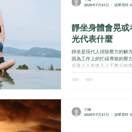
2025年7月21日
讀畢需時 3
身心靈
靜坐身體會晃或
光代表什麼
靜坐是現代人排除壓力的解方
因為工作上的忙碌導致的壓
斥著人人年收入上千萬元的
到不如人的壓力，長此以往
造成身心健康受到影響。也
力以及自我治療的選項之...
小編
2025年7月21日
讀畢需時 3
身心靈