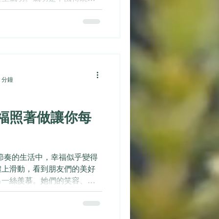
病的方法，有著數千年的歷
吸（調息）、身體姿勢（調
..
 分鐘
福照著做讓你每
節奏的生活中，幸福似乎變得
體上滑動，看到朋友們的美好
出一絲羨慕。她們的笑容、旅
我不禁思考：幸福究竟是什
有名牌包包、環遊世界的人才