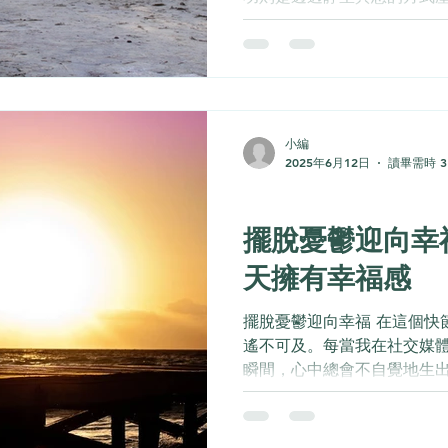
化中的一種保健、養生、祛
史。氣功主要是通過調整呼
身）和意識活動（調心）為手.
小編
2025年6月12日
讀畢需時 3
身心靈
擺脫憂鬱迎向幸
天擁有幸福感
擺脫憂鬱迎向幸福 在這個快
遙不可及。每當我在社交媒
瞬間，心中總會不自覺地生
行的照片、精緻的餐點，讓
麼？幸福是不是只有那些擁
能擁有的特權？...