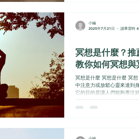
會反蝕自己甚至是傷害他人。
作壓力...
小編
2025年7月21日
讀畢需時 4
身心靈
冥想是什麼？推
教你如何冥想與
冥想是什麼 冥想是什麼 冥想（
中注意力或放鬆心靈來達到
它的目的是讓人們能夠專注
心的雜念，進而提升心理健
想的核心在於「專注」與「
注於自己的...
小編