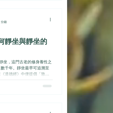
 分鐘
何靜坐與靜坐的
 靜坐，這門古老的修身養性之
延數千年。靜坐最早可追溯至
在《道德經》中便提倡「致虛
強調通過靜坐來達到身心合一
突破了傳統的修行框架。在現