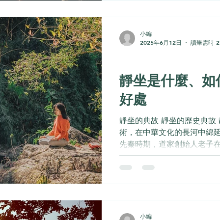
小編
2025年6月12日
讀畢需時 2
身心靈
靜坐是什麼、如
好處
靜坐的典故 靜坐的歷史典故
術，在中華文化的長河中綿
先秦時期，道家創始人老子
極，守靜篤」的修行理念，
的境界。 靜坐發展至今已經
代社會中，靜坐融合...
小編