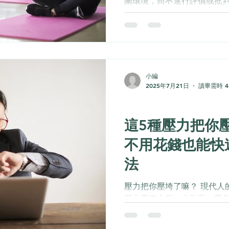
圍環境，而不進行評價或批
傳統，但在現代心理學中，
實踐方式，廣泛應用於壓力
的提升。 ...
小編
2025年7月21日
讀畢需時 4
身心靈
這5種壓力把你
不用花錢也能快
法
壓力把你壓垮了嘛？ 現代人
源主要有六種，分別是：工
壓力、財務壓力、科技使用
這些壓力將會因為持續性的