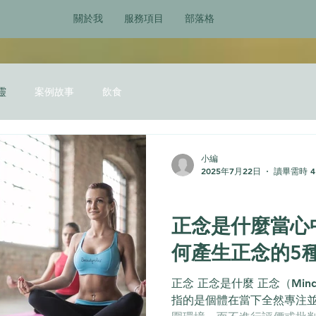
關於我
服務項目
部落格
靈
案例故事
飲食
小編
2025年7月22日
讀畢需時 4
身心靈
正念是什麼當心
何產生正念的5
正念 正念是什麼 正念（Mind
指的是個體在當下全然專注