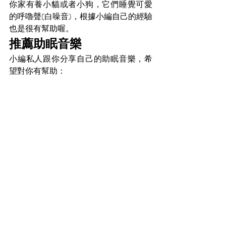
你家有養小貓或者小狗，它們睡覺可愛
的呼嚕聲(白噪音)，根據小編自己的經驗
也是很有幫助喔。
推薦助眠音樂
小編私人跟你分享自己的助眠音樂，希
望對你有幫助：
推薦助眠音樂
旋律版1
推薦助眠音樂
旋律版2
推薦助眠音樂
白噪音版1
推薦助眠音樂
白噪音版2
希望這篇文章對你有幫助，歡迎分享這
篇文章給你的朋友，我是你的幸福教
練，歡迎加入我的
line
與我聯絡，跟我一
起打造自己的幸福磁場。
參考資料
 蔡涵茵(2011)，聆聽音樂之生理心理反應
性與助眠效果之關聯探討，輔仁大學心