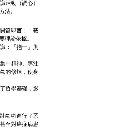
識活動（調心）
方法。
其開篇即言：「載
要理論依據。
識；「抱一」則
集中精神、專注
氣的修煉，使身
了哲學基礎，影
now》對氣功進行了系
甚至對癌症病患