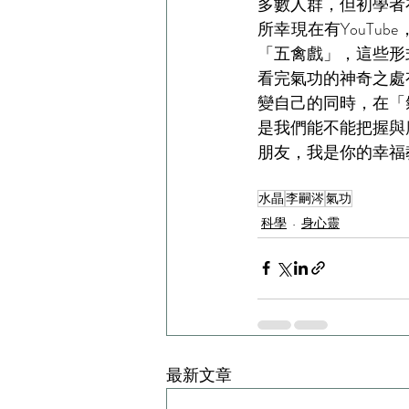
多數人群，但初學者
所幸現在有YouT
「五禽戲」，這些形
看完氣功的神奇之處
變自己的同時，在「
是我們能不能把握與
朋友，我是你的幸福
水晶
李嗣涔
氣功
科學
身心靈
最新文章