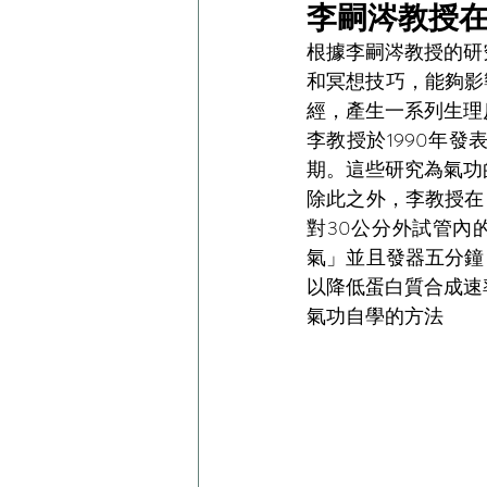
李嗣涔教授
根據李嗣涔教授的研
和冥想技巧，能夠影
經，產生一系列生理
李教授於1990年
期。這些研究為氣功
除此之外，李教授在
對30公分外試管內的
氣」並且發器五分鐘
以降低蛋白質合成速
氣功自學的方法