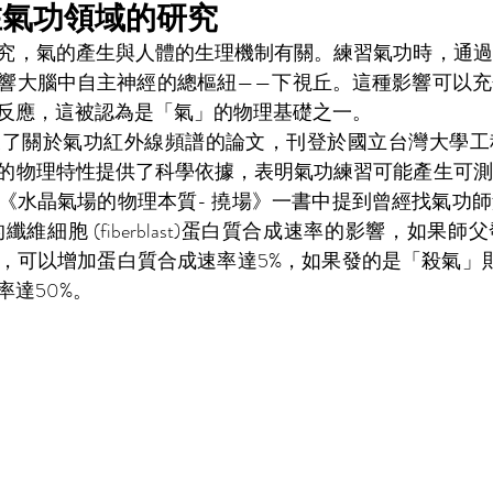
在氣功領域的研究
究，氣的產生與人體的生理機制有關。練習氣功時，通過
響大腦中自主神經的總樞紐——下視丘。這種影響可以充
反應，這被認為是「氣」的物理基礎之一。
發表了關於氣功紅外線頻譜的論文，刊登於國立台灣大學
的物理特性提供了科學依據，表明氣功練習可能產生可測
《水晶氣場的物理本質- 撓場》一書中提到曾經找氣功
纖維細胞 (fiberblast)蛋白質合成速率的影響，如果
，可以增加蛋白質合成速率達5%，如果發的是「殺氣」
率達50%。