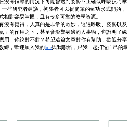
在沒有指導的情況下可能會遇到姿勢不正確或呼吸技巧掌
ube，一些研究者建議，初學者可以從簡單的氣功形式開始
式相對容易掌握，且有較多可靠的教學資源。
有沒有覺得，人真的是非常的奇妙，透過呼吸、姿勢以及
氣」的作用之下，甚至會影響身邊的人事物，也證明了磁
應用，你說對不對？希望這篇文章對你有幫助，歡迎分享
教練，歡迎加入我的
line
與我聯絡，跟我一起打造自己的