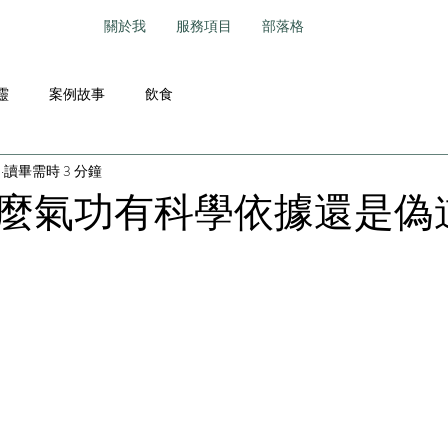
關於我
服務項目
部落格
靈
案例故事
飲食
日
讀畢需時 3 分鐘
麼氣功有科學依據還是偽