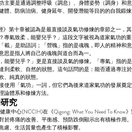
功主要是通過調整呼吸（調息）、身體姿勢（調身）和意
健體、防病治病、健身延年、開發潛能等目的的自我鍛煉
德經》第十章被認為是最直接談及氣功修煉的章節之一，
？專氣致柔，能嬰兒乎？」這段文字被視為道家氣功的重
「載」是助語詞；「營魄」指的是魂魄，即人的精神和意
意思是指人將自己的魂魄與道合而為一。
，能嬰兒乎？」更是直接談及氣的修煉。「專氣」指的是
達到柔軟、自然的狀態。這句話問的是：能否通過專注於
軟、純真的狀態。
接使用「氣功」一詞，但它們為後來道家氣功的發展奠定
理論體系和修煉方法。
的研究
(NCCIH)在《Qigong: What You Need To K
對於疼痛的改善、平衡感、預防跌倒顯示出有積極作用。
焦慮、生活質量也產生了積極影響。