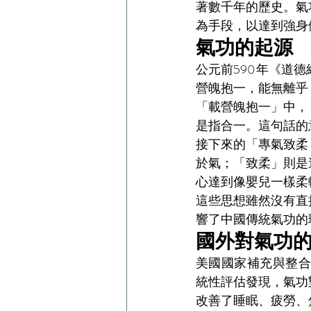
著數千年的歷史。氣
為手段，以達到強身
氣功的起源
公元前590年《道
營魄抱一，能無離乎
「載營魄抱一」中，
是指合一。這句話的
接下來的「專氣致柔
於氣；「致柔」則是
心達到像嬰兒一樣柔
這些思想雖然沒有直
響了中國傳統氣功的
國外對氣功
美國國家補充與整合健康中心
統性評估發現，氣功
改善了睡眠、疲勞、